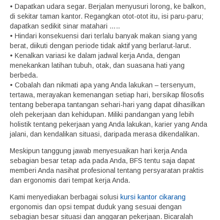
• Dapatkan udara segar. Berjalan menyusuri lorong, ke balkon,
di sekitar taman kantor. Regangkan otot-otot itu, isi paru-paru;
dapatkan sedikit sinar matahari …..
• Hindari konsekuensi dari terlalu banyak makan siang yang
berat, diikuti dengan periode tidak aktif yang berlarut-larut.
• Kenalkan variasi ke dalam jadwal kerja Anda, dengan
menekankan latihan tubuh, otak, dan suasana hati yang
berbeda.
• Cobalah dan nikmati apa yang Anda lakukan – tersenyum,
tertawa, merayakan kemenangan setiap hari, bersikap filosofis
tentang beberapa tantangan sehari-hari yang dapat dihasilkan
oleh pekerjaan dan kehidupan. Miliki pandangan yang lebih
holistik tentang pekerjaan yang Anda lakukan, karier yang Anda
jalani, dan kendalikan situasi, daripada merasa dikendalikan.
Meskipun tanggung jawab menyesuaikan hari kerja Anda
sebagian besar tetap ada pada Anda, BFS tentu saja dapat
memberi Anda nasihat profesional tentang persyaratan praktis
dan ergonomis dari tempat kerja Anda.
Kami menyediakan berbagai solusi
kursi kantor cikarang
ergonomis dan opsi tempat duduk yang sesuai dengan
sebagian besar situasi dan anggaran pekerjaan. Bicaralah